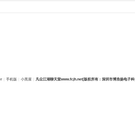
er
|
手机版
|
小黑屋
|
凡尘江湖聊天室www.fcjh.net[版权所有：深圳市博浩扬电子