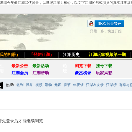
结合笑傲江湖武侠背景，以世纪江湖为核心，以文字江湖的形式演义的真实江湖故事。欢迎注
只需一步，快速开始
我的相册』
『登陆江湖』
江湖历史
江湖玩家视频第一期
江
论
最新公告
最新活动
浏览下载
挂号下载
湖
坛
江湖会员
江湖帮助
豪杰榜录
玩家风彩
热搜:
签到
风采
视频
活动
元宵
春节
年夜饭
江湖友友录
江湖榜
有幸与
搜
索
请先登录后才能继续浏览