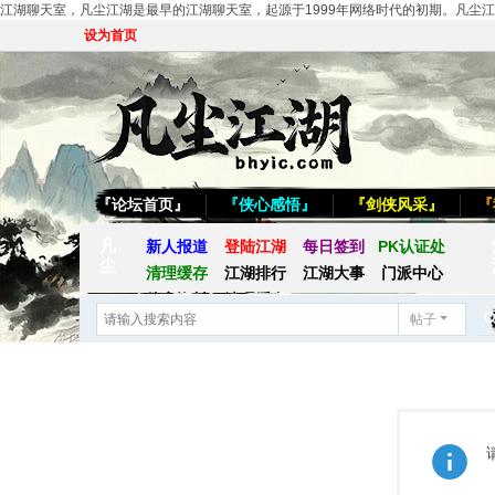
江湖聊天室，凡尘江湖是最早的江湖聊天室，起源于1999年网络时代的初期。凡尘江湖
设为首页
『论坛首页』
『侠心感悟』
『剑侠风采』
『
凡
新人报道
登陆江湖
每日签到
PK认证处
尘
清理缓存
江湖排行
江湖大事
门派中心
侠客资料
清理缓存
帖子