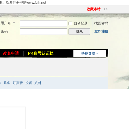
册登陆www.fcjh.net
收藏本站
切
换
用户名
自动登录
找回密码
到
宽
密码
立即注册
登录
版
改名申请
PK账号认证处
快捷导航
你
凡尘
好声音
投诉
八卦