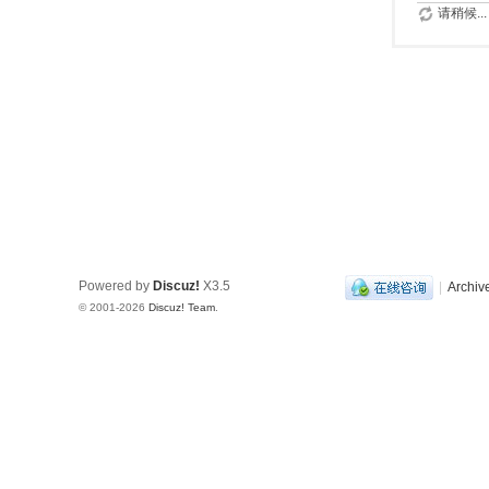
请稍候...
Powered by
Discuz!
X3.5
|
Archiv
© 2001-2026
Discuz! Team
.